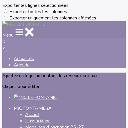
Exporter les lignes sélectionnées
Exporter toutes les colonnes
Exporter uniquement les colonnes affichées
Menu
<
>
Actualités
Agenda
Ajoutez un logo, un bouton, des réseaux sociaux
Cliquez pour éditer
MJC FONTANIL
▴
▾
Accueil
L'association
Modalités d'inscription 26-27