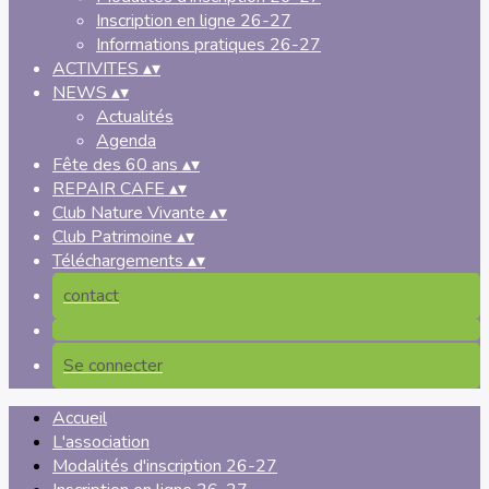
Inscription en ligne 26-27
Informations pratiques 26-27
ACTIVITES
▴
▾
NEWS
▴
▾
Actualités
Agenda
Fête des 60 ans
▴
▾
REPAIR CAFE
▴
▾
Club Nature Vivante
▴
▾
Club Patrimoine
▴
▾
Téléchargements
▴
▾
contact
Se connecter
Accueil
L'association
Modalités d'inscription 26-27