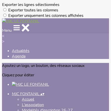
Exporter les lignes sélectionnées
Exporter toutes les colonnes
Exporter uniquement les colonnes affichées
Menu
<
>
Actualités
Agenda
Ajoutez un logo, un bouton, des réseaux sociaux
Cliquez pour éditer
MJC FONTANIL
▴
▾
Accueil
L'association
Modalités d'inscription 26-27