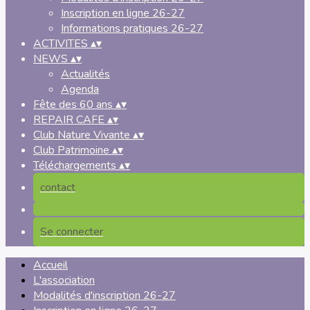
Inscription en ligne 26-27
Informations pratiques 26-27
ACTIVITES
▴
▾
NEWS
▴
▾
Actualités
Agenda
Fête des 60 ans
▴
▾
REPAIR CAFE
▴
▾
Club Nature Vivante
▴
▾
Club Patrimoine
▴
▾
Téléchargements
▴
▾
contact
Se connecter
Accueil
L'association
Modalités d'inscription 26-27