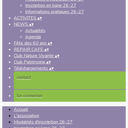
Inscription en ligne 26-27
Informations pratiques 26-27
ACTIVITES
▴
▾
NEWS
▴
▾
Actualités
Agenda
Fête des 60 ans
▴
▾
REPAIR CAFE
▴
▾
Club Nature Vivante
▴
▾
Club Patrimoine
▴
▾
Téléchargements
▴
▾
contact
Se connecter
Accueil
L'association
Modalités d'inscription 26-27