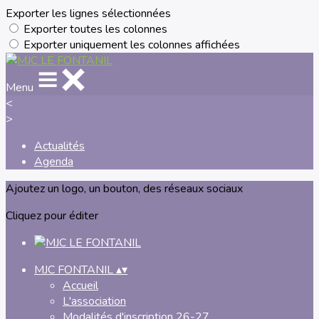
Exporter les lignes sélectionnées
Exporter toutes les colonnes
Exporter uniquement les colonnes affichées
Menu
<
>
Actualités
Agenda
Ajoutez un logo, un bouton, des réseaux sociaux
Cliquez pour éditer
MJC FONTANIL
▴
▾
Accueil
L'association
Modalités d'inscription 26-27