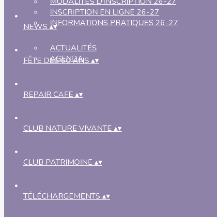
MODALITÉS D'INSCRIPTION 26-27
INSCRIPTION EN LIGNE 26-27
INFORMATIONS PRATIQUES 26-27
NEWS
▴
▾
ACTUALITÉS
AGENDA
FÊTE DES 60 ANS
▴
▾
REPAIR CAFE
▴
▾
CLUB NATURE VIVANTE
▴
▾
CLUB PATRIMOINE
▴
▾
TÉLÉCHARGEMENTS
▴
▾