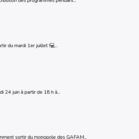
tribution des programmes pendant...
r du mardi 1er juillet !💻...
 24 juin à partir de 18 h à...
omment sortir du monopole des GAFAM...