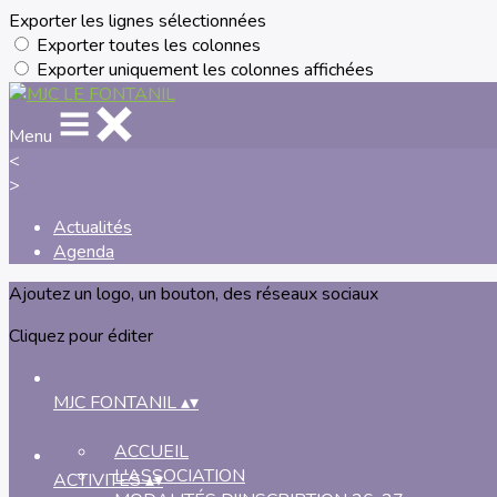
Exporter les lignes sélectionnées
Exporter toutes les colonnes
Exporter uniquement les colonnes affichées
Menu
<
>
Actualités
Agenda
Ajoutez un logo, un bouton, des réseaux sociaux
Cliquez pour éditer
MJC FONTANIL
▴
▾
ACCUEIL
L'ASSOCIATION
ACTIVITES
▴
▾