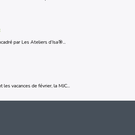
e
adré par Les Ateliers d’Isa🎯...
 les vacances de février, la MJC...