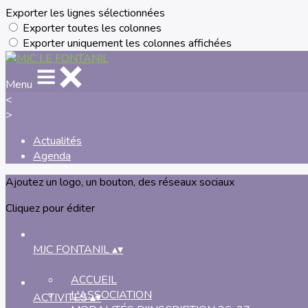
Exporter les lignes sélectionnées
Exporter toutes les colonnes
Exporter uniquement les colonnes affichées
Menu
<
>
Actualités
Agenda
Ajoutez un logo, un bouton, des réseaux sociaux
Cliquez pour éditer
MJC FONTANIL
▴
▾
ACCUEIL
L'ASSOCIATION
ACTIVITES
▴
▾