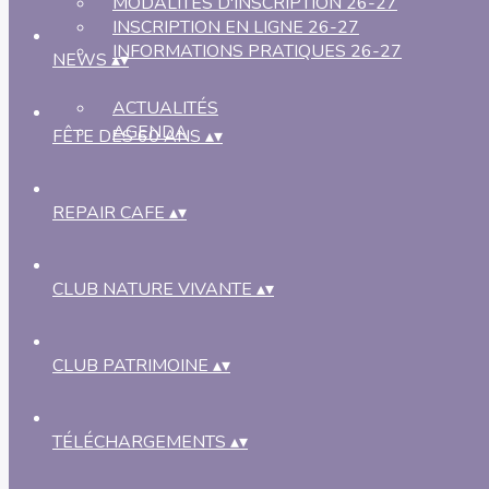
MODALITÉS D'INSCRIPTION 26-27
INSCRIPTION EN LIGNE 26-27
INFORMATIONS PRATIQUES 26-27
NEWS
▴
▾
ACTUALITÉS
AGENDA
FÊTE DES 60 ANS
▴
▾
REPAIR CAFE
▴
▾
CLUB NATURE VIVANTE
▴
▾
CLUB PATRIMOINE
▴
▾
TÉLÉCHARGEMENTS
▴
▾