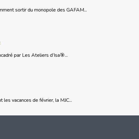
omment sortir du monopole des GAFAM...
e
adré par Les Ateliers d’Isa🎯...
 les vacances de février, la MJC...