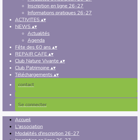
Inscription en ligne 26-27
Informations pratiques 26-27
ACTIVITES
▴
▾
NEWS
▴
▾
Actualités
Agenda
Fête des 60 ans
▴
▾
REPAIR CAFE
▴
▾
Club Nature Vivante
▴
▾
Club Patrimoine
▴
▾
Téléchargements
▴
▾
contact
Se connecter
Accueil
L'association
Modalités d'inscription 26-27