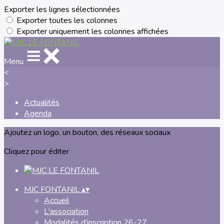
Exporter les lignes sélectionnées
Exporter toutes les colonnes
Exporter uniquement les colonnes affichées
Menu
<
>
Actualités
Agenda
Ajoutez un logo, un bouton, des réseaux sociaux
Cliquez pour éditer
MJC FONTANIL
▴
▾
Accueil
L'association
Modalités d'inscription 26-27