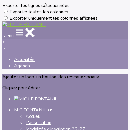
Exporter les lignes sélectionnées
Exporter toutes les colonnes
Exporter uniquement les colonnes affichées
Menu
<
>
Actualités
Agenda
Ajoutez un logo, un bouton, des réseaux sociaux
Cliquez pour éditer
MJC FONTANIL
▴
▾
Accueil
L'association
Modalités d'inscription 26-27