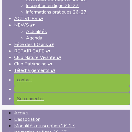
Inscription en ligne 26-27
Informations pratiques 26-27
ACTIVITES
▴
▾
NEWS
▴
▾
Actualités
Agenda
Fête des 60 ans
▴
▾
REPAIR CAFE
▴
▾
Club Nature Vivante
▴
▾
Club Patrimoine
▴
▾
Téléchargements
▴
▾
contact
Se connecter
Accueil
L'association
Modalités d'inscription 26-27