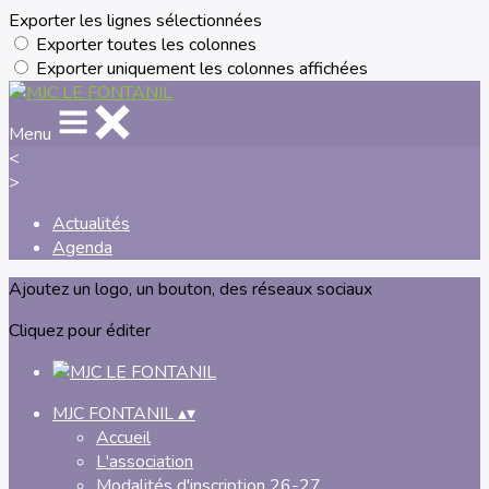
Exporter les lignes sélectionnées
Exporter toutes les colonnes
Exporter uniquement les colonnes affichées
Menu
<
>
Actualités
Agenda
Ajoutez un logo, un bouton, des réseaux sociaux
Cliquez pour éditer
MJC FONTANIL
▴
▾
Accueil
L'association
Modalités d'inscription 26-27