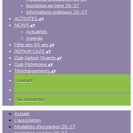
Inscription en ligne 26-27
Informations pratiques 26-27
ACTIVITES
▴
▾
NEWS
▴
▾
Actualités
Agenda
Fête des 60 ans
▴
▾
REPAIR CAFE
▴
▾
Club Nature Vivante
▴
▾
Club Patrimoine
▴
▾
Téléchargements
▴
▾
contact
Se connecter
Accueil
L'association
Modalités d'inscription 26-27