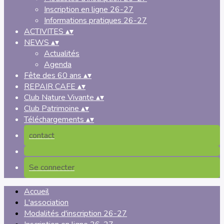
Inscription en ligne 26-27
Informations pratiques 26-27
ACTIVITES
▴
▾
NEWS
▴
▾
Actualités
Agenda
Fête des 60 ans
▴
▾
REPAIR CAFE
▴
▾
Club Nature Vivante
▴
▾
Club Patrimoine
▴
▾
Téléchargements
▴
▾
contact
Se connecter
Accueil
L'association
Modalités d'inscription 26-27