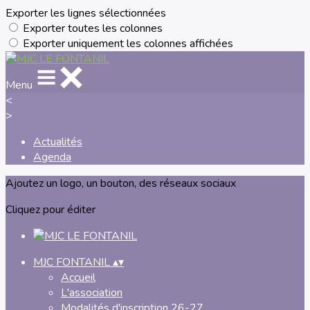
Exporter les lignes sélectionnées
Exporter toutes les colonnes
Exporter uniquement les colonnes affichées
Menu
<
>
Actualités
Agenda
Ajoutez un logo, un bouton, des réseaux sociaux
Cliquez pour éditer
MJC FONTANIL
▴
▾
Accueil
L'association
Modalités d'inscription 26-27