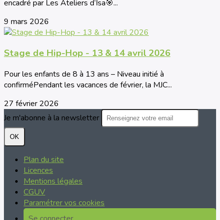
encadré par Les Ateliers d’Isa🎯...
9 mars 2026
Stage de Hip-Hop - 13 & 14 avril 2026
Pour les enfants de 8 à 13 ans – Niveau initié à
confirméPendant les vacances de février, la MJC...
27 février 2026
Je m'abonne à la newsletter
OK
Plan du site
Licences
Mentions légales
CGUV
Paramétrer vos cookies
Se connecter