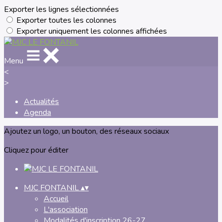
Exporter les lignes sélectionnées
Exporter toutes les colonnes
Exporter uniquement les colonnes affichées
Menu
<
>
Actualités
Agenda
Ajoutez un logo, un bouton, des réseaux sociaux
Cliquez pour éditer
MJC FONTANIL
▴
▾
Accueil
L'association
Modalités d'inscription 26-27