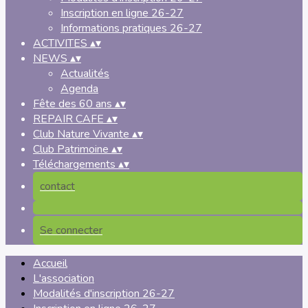
Inscription en ligne 26-27
Informations pratiques 26-27
ACTIVITES
▴
▾
NEWS
▴
▾
Actualités
Agenda
Fête des 60 ans
▴
▾
REPAIR CAFE
▴
▾
Club Nature Vivante
▴
▾
Club Patrimoine
▴
▾
Téléchargements
▴
▾
contact
Se connecter
Accueil
L'association
Modalités d'inscription 26-27