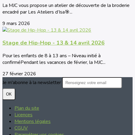
La MJC vous propose un atelier de découverte de la broderie
encadré par Les Ateliers d’Isa🎯...
9 mars 2026
Stage de Hip-Hop - 13 & 14 avril 2026
Pour les enfants de 8 à 13 ans – Niveau initié à
confirméPendant les vacances de février, la MJC...
27 février 2026
Je m'abonne à la newsletter
OK
Plan du site
Licences
Mentions légales
CGUV
Paramétrer vos cookies