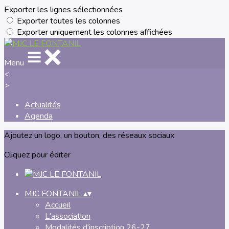
Exporter les lignes sélectionnées
Exporter toutes les colonnes
Exporter uniquement les colonnes affichées
Menu
<
>
Actualités
Agenda
Ajoutez un logo, un bouton, des réseaux sociaux
Cliquez pour éditer
MJC FONTANIL
▴
▾
Accueil
L'association
Modalités d'inscription 26-27