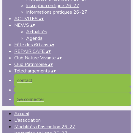
Inscription en ligne 26-27
Informations pratiques 26-27
ACTIVITES
▴
▾
NEWS
▴
▾
Actualités
Agenda
Fête des 60 ans
▴
▾
REPAIR CAFE
▴
▾
Club Nature Vivante
▴
▾
Club Patrimoine
▴
▾
Téléchargements
▴
▾
contact
Se connecter
Accueil
L'association
Modalités d'inscription 26-27